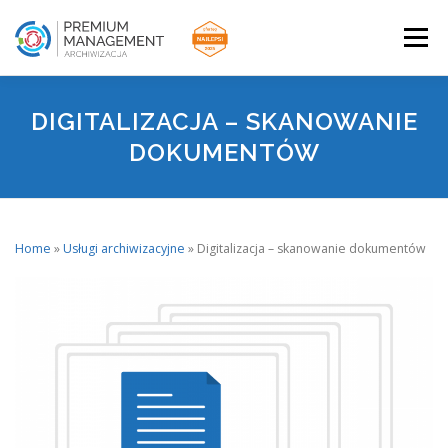
Przejdź
do
Menu
treści
STRONA GŁÓWNA
USŁUGI ARCHIWIZACYJNE
DIGITALIZACJA – SKANOWANIE
DOKUMENTÓW
BLOG
Home
»
Usługi archiwizacyjne
»
Digitalizacja – skanowanie dokumentów