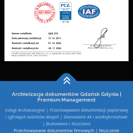
Archiwizacja dokumentów Gdańsk Gdynia |
Premium Management
Usługi Archiwizacyjne | Przechowywanie dokumentacji papierowej
i cyfrowych nośników danych | Skanowanie A4 i wielkoformatowe
| Brakowanie i Niszczenie
Przechowywanie dokumentów firmowych
|
Niszczenie