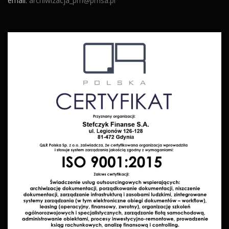
email:
archiwizacja_pm@pmsa.pl