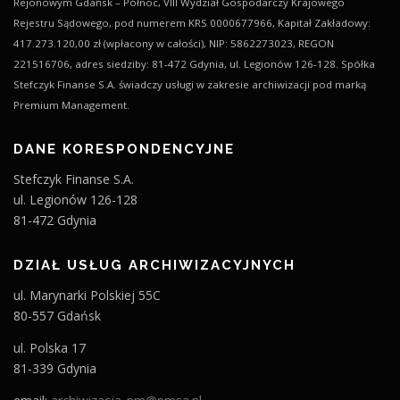
Rejonowym Gdańsk – Północ, VIII Wydział Gospodarczy Krajowego
Rejestru Sądowego, pod numerem KRS 0000677966, Kapitał Zakładowy:
417.273.120,00 zł (wpłacony w całości), NIP: 5862273023, REGON
221516706, adres siedziby: 81-472 Gdynia, ul. Legionów 126-128. Spółka
Stefczyk Finanse S.A. świadczy usługi w zakresie archiwizacji pod marką
Premium Management.
DANE KORESPONDENCYJNE
Stefczyk Finanse S.A.
ul. Legionów 126-128
81-472 Gdynia
DZIAŁ USŁUG ARCHIWIZACYJNYCH
ul. Marynarki Polskiej 55C
80-557 Gdańsk
ul. Polska 17
81-339 Gdynia