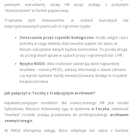
pewnymi warunkami), działy HR wciąż zostają z potężnym
“dziedzictwem” w formie papierowej.
Trzymanie tych dokumentów w szafach biurowych lub
nieprzystosowanych piwnicach to ogromne ryzyko:
Zniszczenie przez czynniki biologiczne:
Grzyb, wilgoć i kurz
potrafią w ciągu dekady doprowadzić papier do stanu, w
którym odczytanie danych będzie niemożliwe. To prosta droga
do przegranych spraw w sądach pracy i ogromnych kar z PIP.
Ryzyko RODO:
Akta osobowe zawierają dane najbardziej
wrażliwe – numery PESEL, adresy, informacje o stanie zdrowia
czy wyroki sądowe. Każdy nieautoryzowany dostęp to incydent
bezpieczeństwa.
Jak połączyć e-Teczkę z tradycyjnym archiwum?
Najskuteczniejszym modelem dla nowoczesnego HR jest model
hybrydowy. Bieżące dokumenty żyją w systemie
e-Teczka
, natomiast
“martwe” roczniki zostają przekazane do profesjonalnego
archiwum
zewnętrznego
.
W PMSA oferujemy usługę, która zdejmuje ten ciężar z barków