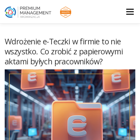
Przejdź
do
Menu
treści
STRONA GŁÓWNA
USŁUGI ARCHIWIZACYJNE
Wdrożenie e-Teczki w firmie to nie
wszystko. Co zrobić z papierowymi
aktami byłych pracowników?
BLOG