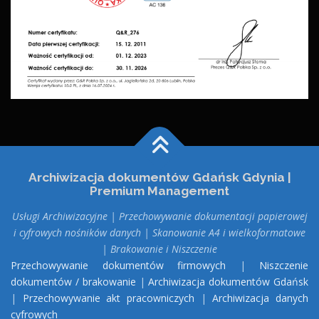
Archiwizacja dokumentów Gdańsk Gdynia |
Premium Management
Usługi Archiwizacyjne | Przechowywanie dokumentacji papierowej
i cyfrowych nośników danych | Skanowanie A4 i wielkoformatowe
| Brakowanie i Niszczenie
Przechowywanie dokumentów firmowych
|
Niszczenie
dokumentów / brakowanie
|
Archiwizacja dokumentów Gdańsk
|
Przechowywanie akt pracowniczych
|
Archiwizacja danych
cyfrowych