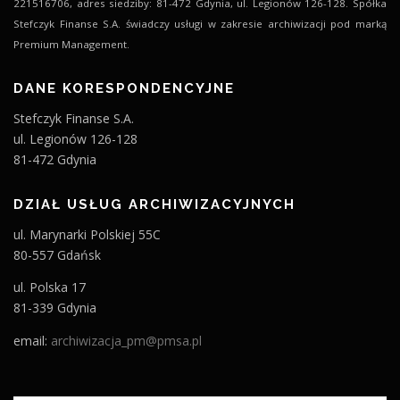
221516706, adres siedziby: 81-472 Gdynia, ul. Legionów 126-128. Spółka
Stefczyk Finanse S.A. świadczy usługi w zakresie archiwizacji pod marką
Premium Management.
DANE KORESPONDENCYJNE
Stefczyk Finanse S.A.
ul. Legionów 126-128
81-472 Gdynia
DZIAŁ USŁUG ARCHIWIZACYJNYCH
ul. Marynarki Polskiej 55C
80-557 Gdańsk
ul. Polska 17
81-339 Gdynia
email:
archiwizacja_pm@pmsa.pl