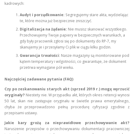
kadrowych:
Audyt i porządkowanie:
Segregujemy stare akta, wydzielając
te, które można już bezpiecznie zniszczyć.
Digitalizacja na żądanie:
Nie musisz skanować wszystkiego.
Przechowujemy Twoje papiery w bezpiecznych warunkach, a
gdy były pracownik zgłosi się po dokumenty do RP-7, my
skanujemy je i przesyłamy Ci plik w ciągu kilku godzin.
Gwarancja trwałości:
Nasze magazyny są monitorowane pod
kątem temperatury i wilgotności, co gwarantuje, że dokument
przetrwa wymagane pół wieku.
Najczęściej zadawane pytania (FAQ)
Czy po zeskanowaniu starych akt (sprzed 2019 r.) mogę wyrzucić
oryginały?
Niestety nie. W przypadku akt, których okres retencji wynosi
50 lat, skan nie zastępuje oryginału w świetle prawa emerytalnego,
chyba że przeprowadzono pełną procedurę cyfryzacji zgodnie z
przepisami ustawy.
Jakie kary grożą za nieprawidłowe przechowywanie akt?
Naruszenie przepisów o przechowywaniu dokumentacji pracowniczej